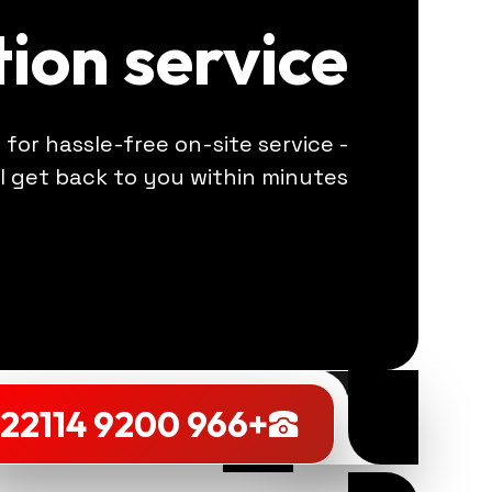
tion service
e for hassle-free on-site service -
l get back to you within minutes!
Book
+966 9200 22114
Now
+966 9200 22114