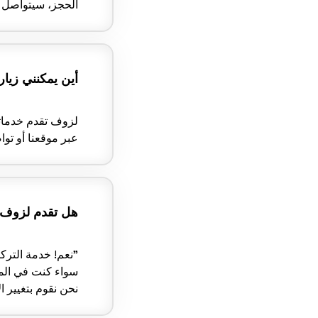
الحجز، سيتواصل ف
أين يمكنني زيا
لزوف تقدم خدماته
عبر موقعنا أو تو
هل تقدم لزوف 
"نعم! خدمة الترك
سواء كنت في المن
نحن نقوم بتغيير 