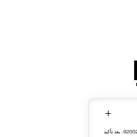
احجز موعد صيانة سيارتك بسهولة عبر موقعنا، الواتساب، أو الاتصال مباشرة على 920022114 . بعد تأكيد